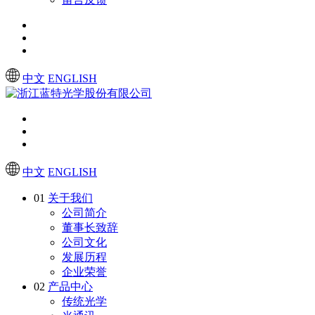
中文
ENGLISH
中文
ENGLISH
01
关于我们
公司简介
董事长致辞
公司文化
发展历程
企业荣誉
02
产品中心
传统光学