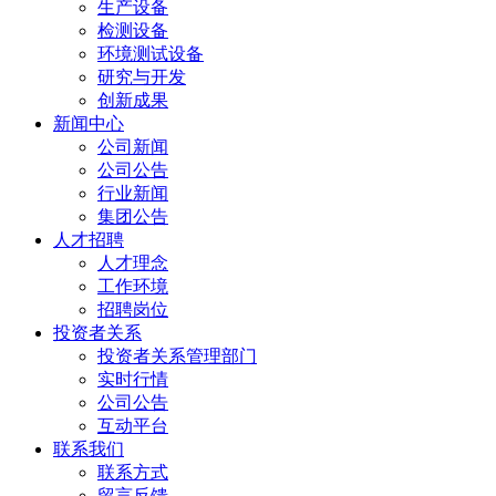
生产设备
检测设备
环境测试设备
研究与开发
创新成果
新闻中心
公司新闻
公司公告
行业新闻
集团公告
人才招聘
人才理念
工作环境
招聘岗位
投资者关系
投资者关系管理部门
实时行情
公司公告
互动平台
联系我们
联系方式
留言反馈