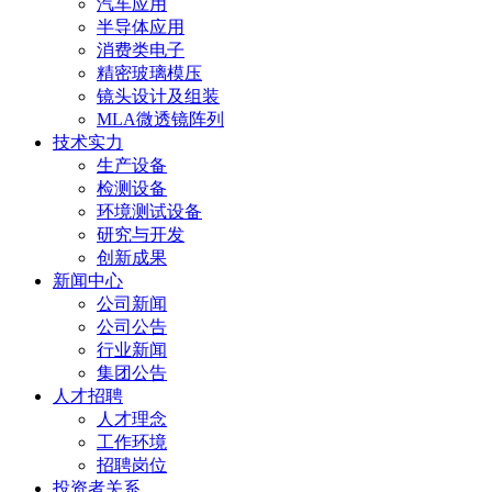
汽车应用
半导体应用
消费类电子
精密玻璃模压
镜头设计及组装
MLA微透镜阵列
技术实力
生产设备
检测设备
环境测试设备
研究与开发
创新成果
新闻中心
公司新闻
公司公告
行业新闻
集团公告
人才招聘
人才理念
工作环境
招聘岗位
投资者关系