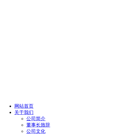
网站首页
关于我们
公司简介
董事长致辞
公司文化