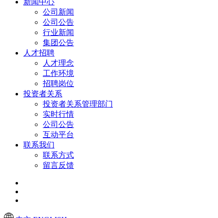
新闻中心
公司新闻
公司公告
行业新闻
集团公告
人才招聘
人才理念
工作环境
招聘岗位
投资者关系
投资者关系管理部门
实时行情
公司公告
互动平台
联系我们
联系方式
留言反馈