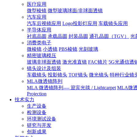
医疗应用
微型棱镜
微型玻璃球面/非球面透镜
汽车应用
汽车后视镜应用
Logo投影灯应用
车载镜头应用
半导体应用
衬底晶圆
承载晶圆
封装晶圆
通孔晶圆（TGV）
光
消费类电子
微棱镜
小透镜
PBS棱镜
光刻玻璃
精密玻璃模压
玻璃非球面透镜
激光准直镜
FAC镜片
5G光通信透
镜头设计及组装
车载镜头
投影镜头
TOF镜头
微光镜头
特种行业镜
MLA微透镜阵列
MLA 微透镜阵列---- 迎宾光毯 / Lightcarpet
MLA微透镜
Projection
技术实力
生产设备
检测设备
环境测试设备
研究与开发
创新成果