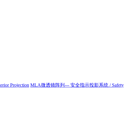
r Projection
MLA微透镜阵列--- 安全指示投影系统 / Safety