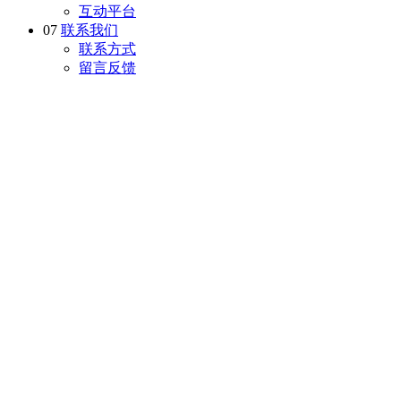
互动平台
07
联系我们
联系方式
留言反馈