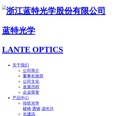
蓝特光学
LANTE OPTICS
关于我们
公司简介
董事长致辞
公司文化
发展历程
企业荣誉
产品中心
传统光学
棱镜
透镜
滤光片
光通讯