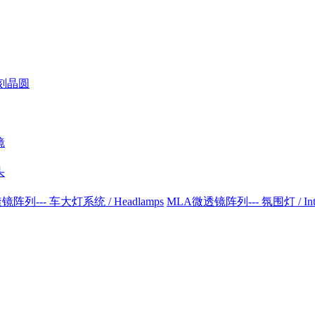
刻晶圆
镜
头
阵列--- 车大灯系统 / Headlamps
MLA微透镜阵列--- 氛围灯 / Interio