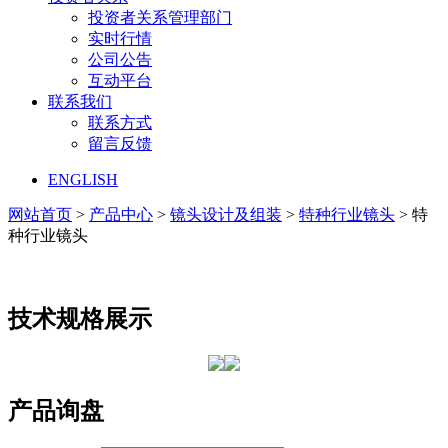
投资者关系管理部门
实时行情
公司公告
互动平台
联系我们
联系方式
留言反馈
ENGLISH
网站首页
>
产品中心
>
镜头设计及组装
>
特种行业镜头
> 特
种行业镜头
技术规格展示
产品询盘