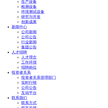
生产设备
检测设备
环境测试设备
研究与开发
创新成果
新闻中心
公司新闻
公司公告
行业新闻
集团公告
人才招聘
人才理念
工作环境
招聘岗位
投资者关系
投资者关系管理部门
实时行情
公司公告
互动平台
联系我们
联系方式
留言反馈