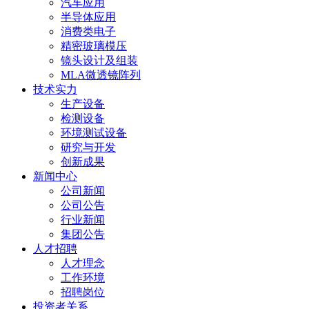
汽车应用
半导体应用
消费类电子
精密玻璃模压
镜头设计及组装
MLA微透镜阵列
技术实力
生产设备
检测设备
环境测试设备
研究与开发
创新成果
新闻中心
公司新闻
公司公告
行业新闻
集团公告
人才招聘
人才理念
工作环境
招聘岗位
投资者关系