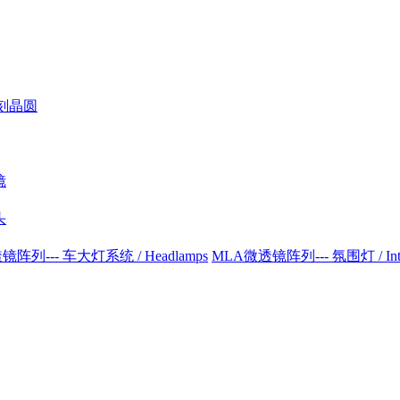
刻晶圆
镜
头
阵列--- 车大灯系统 / Headlamps
MLA微透镜阵列--- 氛围灯 / Interio