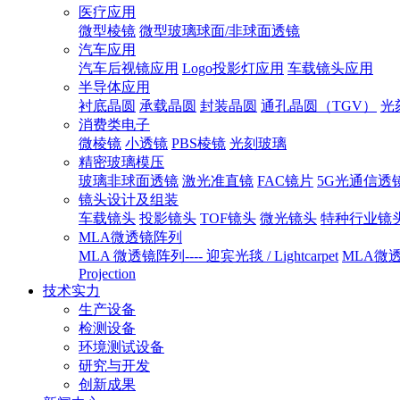
医疗应用
微型棱镜
微型玻璃球面/非球面透镜
汽车应用
汽车后视镜应用
Logo投影灯应用
车载镜头应用
半导体应用
衬底晶圆
承载晶圆
封装晶圆
通孔晶圆（TGV）
光
消费类电子
微棱镜
小透镜
PBS棱镜
光刻玻璃
精密玻璃模压
玻璃非球面透镜
激光准直镜
FAC镜片
5G光通信透
镜头设计及组装
车载镜头
投影镜头
TOF镜头
微光镜头
特种行业镜
MLA微透镜阵列
MLA 微透镜阵列---- 迎宾光毯 / Lightcarpet
MLA微透镜
Projection
技术实力
生产设备
检测设备
环境测试设备
研究与开发
创新成果