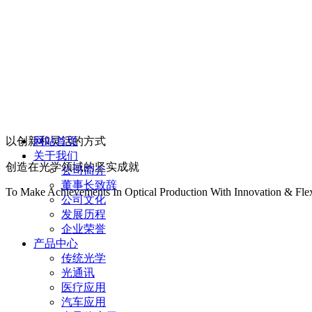
以创新和灵活的方式
网站首页
关于我们
创造在光学领域的坚实成就
公司简介
董事长致辞
To Make Achievements In Optical Production With Innovation & Flexi
公司文化
发展历程
企业荣誉
产品中心
传统光学
光通讯
医疗应用
汽车应用