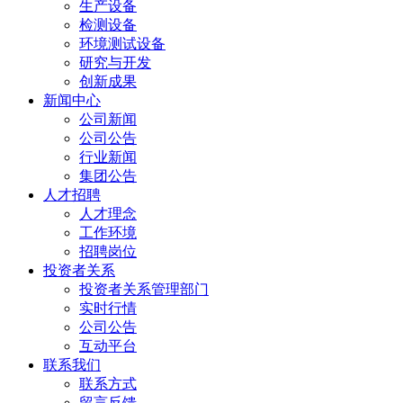
生产设备
检测设备
环境测试设备
研究与开发
创新成果
新闻中心
公司新闻
公司公告
行业新闻
集团公告
人才招聘
人才理念
工作环境
招聘岗位
投资者关系
投资者关系管理部门
实时行情
公司公告
互动平台
联系我们
联系方式
留言反馈