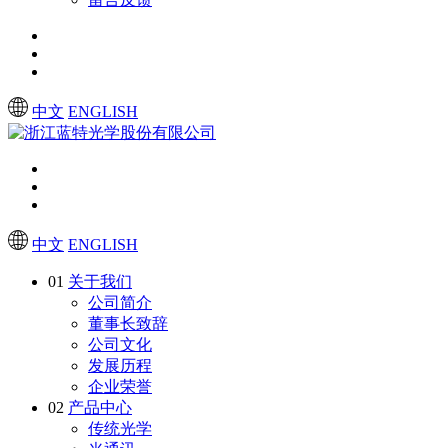
中文
ENGLISH
中文
ENGLISH
01
关于我们
公司简介
董事长致辞
公司文化
发展历程
企业荣誉
02
产品中心
传统光学