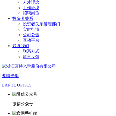
人才理念
工作环境
招聘岗位
投资者关系
投资者关系管理部门
实时行情
公司公告
互动平台
联系我们
联系方式
留言反馈
蓝特光学
LANTE OPTICS
微信公众号