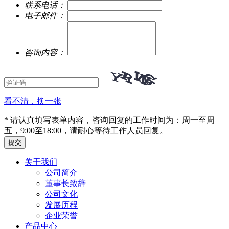
联系电话：
电子邮件：
咨询内容：
看不清，换一张
* 请认真填写表单内容，咨询回复的工作时间为：周一至周
五，9:00至18:00，请耐心等待工作人员回复。
关于我们
公司简介
董事长致辞
公司文化
发展历程
企业荣誉
产品中心