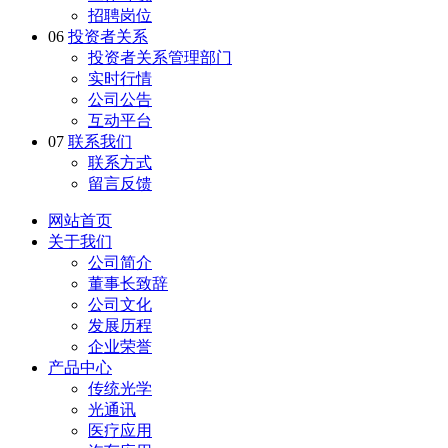
招聘岗位
06
投资者关系
投资者关系管理部门
实时行情
公司公告
互动平台
07
联系我们
联系方式
留言反馈
网站首页
关于我们
公司简介
董事长致辞
公司文化
发展历程
企业荣誉
产品中心
传统光学
光通讯
医疗应用